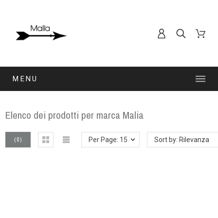
MENU
Elenco dei prodotti per marca Malia
(
0
)
Per Page: 15
Sort by: Rilevanza