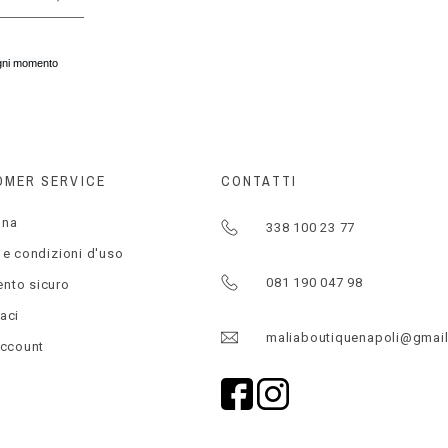
 ogni momento
OMER SERVICE
CONTATTI
gna
338 100 23 77
 e condizioni d'uso
081 190 047 98
nto sicuro
aci
maliaboutiquenapoli@gmai
account