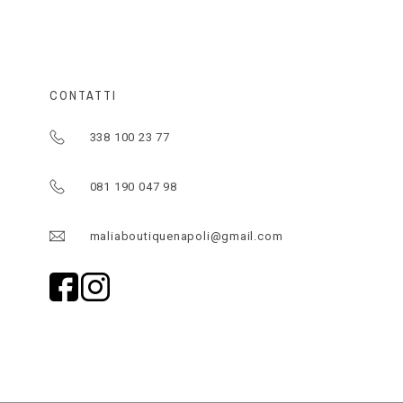
CONTATTI
338 100 23 77
081 190 047 98
maliaboutiquenapoli@gmail.com