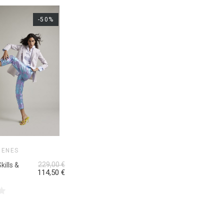
-50%
GENES
229,00 €
kills &
114,50 €