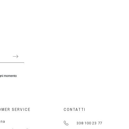
 ogni momento
OMER SERVICE
CONTATTI
gna
338 100 23 77