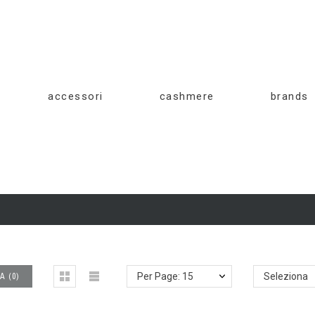
accessori
cashmere
brands
A
(
0
)
Per Page: 15
Seleziona