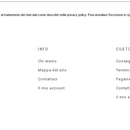
l trattamento dei miei dati come descritto nella privacy policy. Puoi annullare l'iscrizione in
INFO
CUST
Chi siamo
Conse
Mappa del sito
Termini
Contattaci
Pagame
Il mio account
Contatt
Il mio 