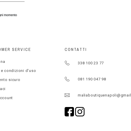
 ogni momento
OMER SERVICE
CONTATTI
gna
338 100 23 77
 e condizioni d'uso
081 190 047 98
nto sicuro
aci
maliaboutiquenapoli@gmai
account