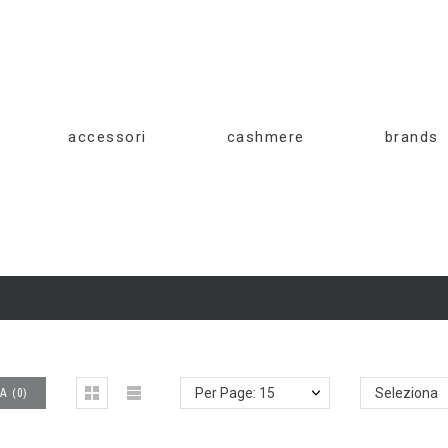
accessori
cashmere
brands
A
(
0
)
Per Page: 15
Seleziona