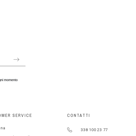
 ogni momento
OMER SERVICE
CONTATTI
gna
338 100 23 77